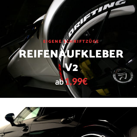
EIGENE SCHRIFTZÜGE
REIFENAUFKLEBER
V2
1,99€
ab