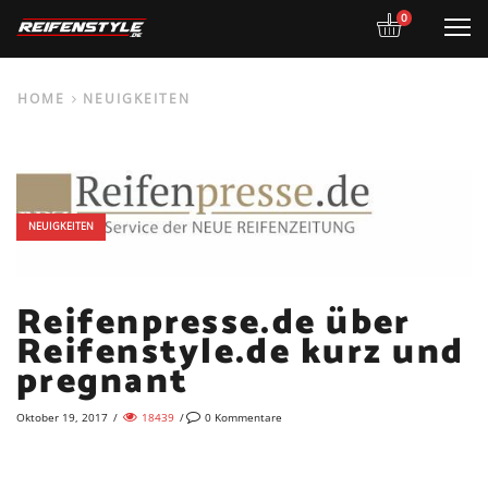
0
M
HOME
NEUIGKEITEN
NEUIGKEITEN
Reifenpresse.de über
Reifenstyle.de kurz und
pregnant
Oktober 19, 2017
/
18439
/
0
Kommentare