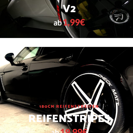
V2
1,99€
ab
180CM REIFENSTREIFEN
REIFENSTRIPES
19,99€
ab