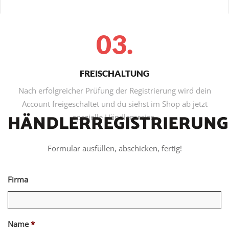
03.
FREISCHALTUNG
Nach erfolgreicher Prüfung der Registrierung wird dein
Account freigeschaltet und du siehst im Shop ab jetzt
HÄNDLERREGISTRIERUNG
spezielle Händlerpreise.
Formular ausfüllen, abschicken, fertig!
Firma
Name
*