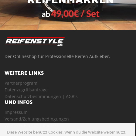
REIFENMARKEN
49,00€ / Set
ab
Der Onlineshop für Professionelle Reifen Aufkleber.
WEITERE LINKS
Partnerprogram
Datenzugriffsanfrage
Datenschutzbestimmungen
|
AGB´s
UND INFOS
Impressum
Versand/Zahlungsbedingungen
Wiederrufsrecht
|
Kontakt
+49 0172 834 72 23
Diese Website benutzt Cookies. Wenn du die Website weiter nutzt,