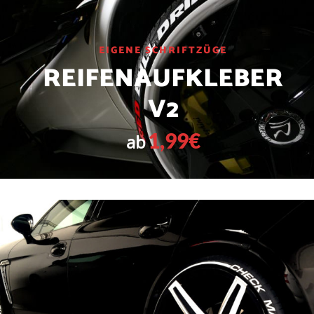
EIGENE SCHRIFTZÜGE
REIFENAUFKLEBER
V2
1,99€
ab