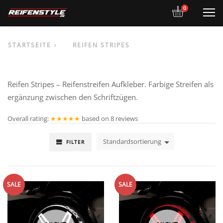
0
M
STARTSEITE
REIFEN STRIPES
Reifen Stripes – Reifenstreifen Aufkleber. Farbige Streifen als
ergänzung zwischen den Schriftzügen.
Overall rating:
★★★★★
based on
8
reviews
Standardsortierung
FILTER
SALE
SALE