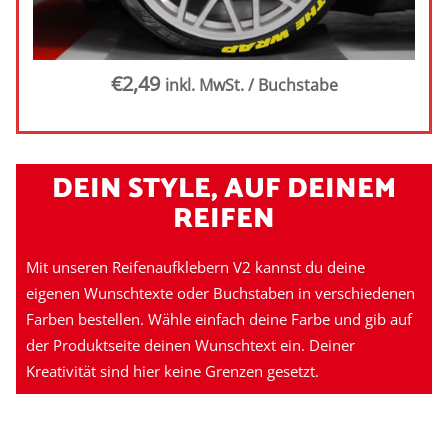
€
2,49
inkl. MwSt.
/ Buchstabe
DEIN STYLE, AUF DEINEM
REIFEN
Mit unseren Reifenaufklebern V2 kannst du deine
eigenen Wunschtexte oder Buchstaben in verschiedenen
Farben bestellen. Wähle einfach deine Farbe und gib auf
der Produktseite deinen Wunschtext ein. Deiner
Kreativität sind hier keine Grenzen gesetzt.