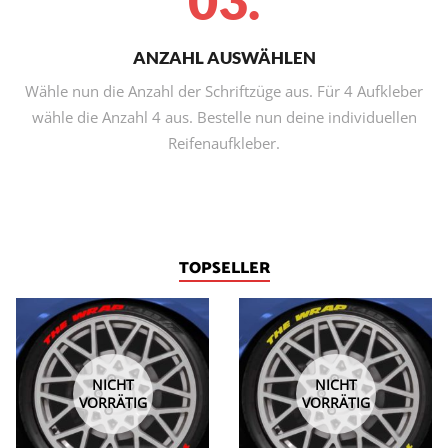
ANZAHL AUSWÄHLEN
Wähle nun die Anzahl der Schriftzüge aus. Für 4 Aufkleber
wähle die Anzahl 4 aus. Bestelle nun deine individuellen
Reifenaufkleber.
TOPSELLER
NICHT
NICHT
VORRÄTIG
VORRÄTIG