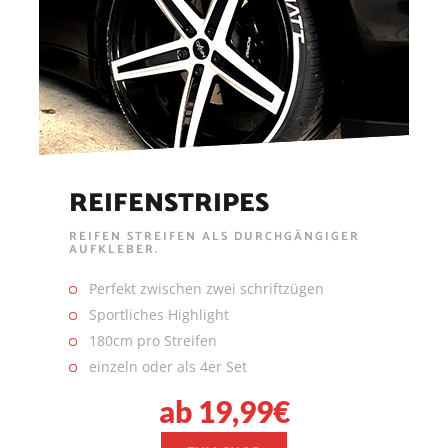
REIFENSTRIPES
REIFEN STREIFEN ALS DURCHGÄNGIGER
AUFKLEBER.
Perfekt zwischen zwei schriftzügen
Sportliches Highlight
180cm pro Streifen
einzeln oder als 4er Set
ab 19,99€