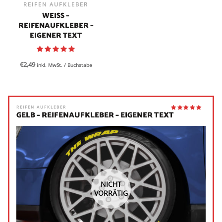
REIFEN AUFKLEBER
WEISS – R
EIFENAUFKLEBER – E
IGENER TEXT
€
2,49
inkl. MwSt.
/ Buchstabe
REIFEN AUFKLEBER
GELB – REIFENAUFKLEBER – EIGENER TEXT
NICHT
VORRÄTIG