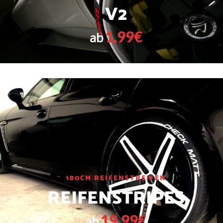
V2
1,99€
ab
180CM REIFENSTREIFEN
REIFENSTRIPES
19,99€
ab