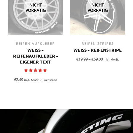
NICHT
NICHT
VORRÄTIG
VORRÄTIG
REIFEN AUFKLEBER
REIFEN STRIPES
WEISS – R
WEISS – REIFENSTRIPE
EIFENAUFKLEBER – E
€
19,99
–
€
69,00
inkl. MwSt.
IGENER TEXT
€
2,49
inkl. MwSt.
/ Buchstabe