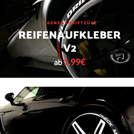
EIGENE SCHRIFTZÜGE
REIFENAUFKLEBER
V2
1,99€
ab