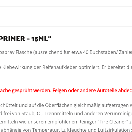
RIMER – 15ML“
pspray Flasche (ausreichend für etwa 40 Buchstaben/ Zahle
e Klebewirkung der Reifenaufkleber optimiert. Er bereitet d
läche gesprüht werden. Felgen oder andere Autoteile abdec
hüttelt und auf die Oberflächen gleichmäßig aufgetragen w
 frei von Staub, Öl, Trennmitteln und anderen Verunreinigu
emitteln wie unseren empfohlenen Reiniger “Tire Cleaner“ zu
ist abhängig von Temperatur, Luftfeuchte und Luftzirkulatio