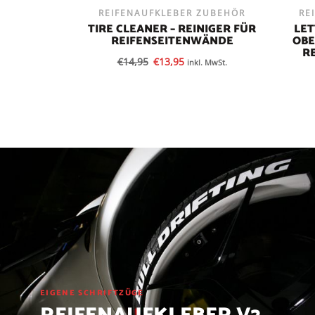
REIFENAUFKLEBER ZUBEHÖR
RE
TIRE CLEANER – REINIGER FÜR
LET
REIFENSEITENWÄNDE
OBE
R
€
14,95
€
13,95
inkl. MwSt.