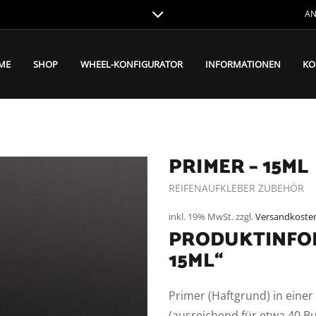
AN
ME
SHOP
WHEEL-KONFIGURATOR
INFORMATIONEN
KO
PRIMER – 15ML
REIFENAUFKLEBER ZUBEHÖR
inkl. 19% MwSt.
zzgl.
Versandkoste
PRODUKTINFOR
15ML“
Primer (Haftgrund) in eine
(ausreichend für etwa 40 B