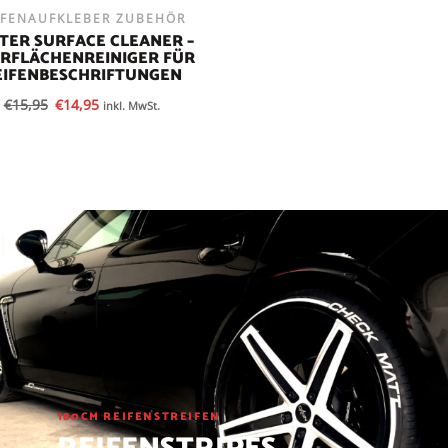
IFENAUFKLEBER ZUBEHÖR
TER SURFACE CLEANER –
RFLÄCHENREINIGER FÜR
EIFENBESCHRIFTUNGEN
€
15,95
€
14,95
inkl. MwSt.