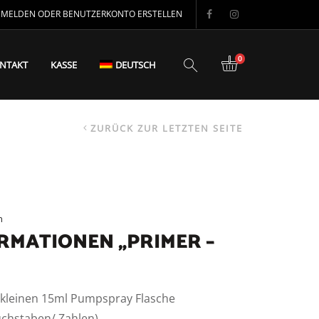
MELDEN ODER BENUTZERKONTO ERSTELLEN
0
NTAKT
KASSE
DEUTSCH
ZURÜCK ZUR LETZTEN SEITE
n
MATIONEN „PRIMER –
r kleinen 15ml Pumpspray Flasche
uchstaben/ Zahlen)