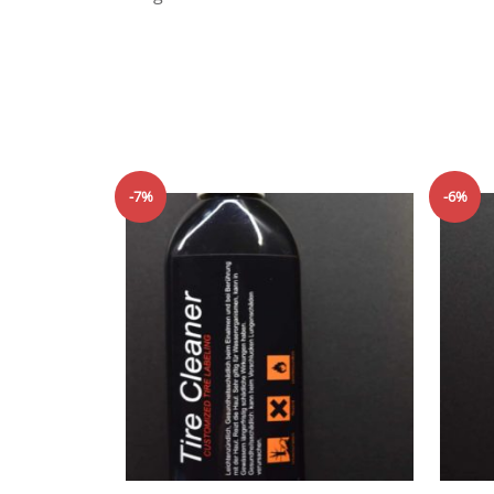
-7%
-6%