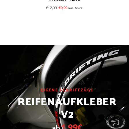
€
12,99
€
9,99
inkl. MwSt.
EIGENE SCHRIFTZÜGE
REIFENAUFKLEBER
V2
1,99€
ab